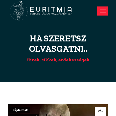
HA SZERETSZ
OLVASGATNI..
Hírek, cikkek, érdekességek
Fájdalmak
okt