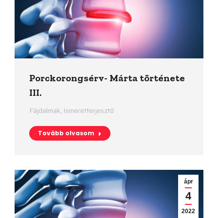
Porckorongsérv- Márta története
III.
Fájdalmak
,
Ismeretterjesztő
Tovább olvasom
ápr
4
2022