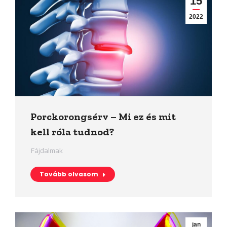
15
2022
Porckorongsérv – Mi ez és mit
kell róla tudnod?
Fájdalmak
Tovább olvasom
jan