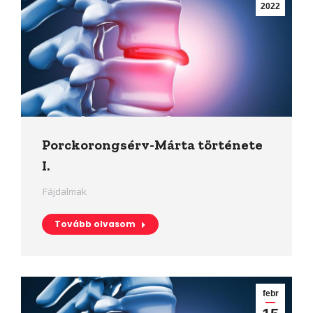
2022
Porckorongsérv-Márta története
I.
Fájdalmak
Tovább olvasom
febr