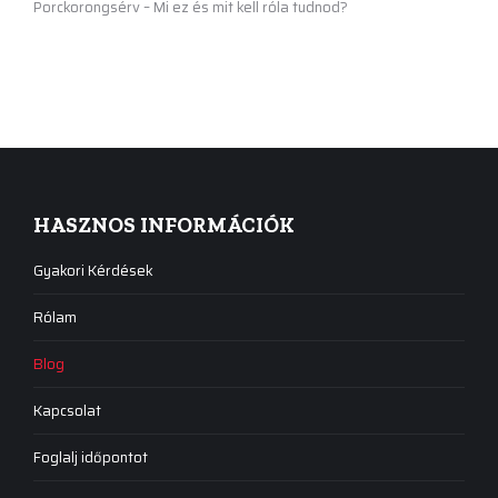
Porckorongsérv – Mi ez és mit kell róla tudnod?
HASZNOS INFORMÁCIÓK
Gyakori Kérdések
Rólam
Blog
Kapcsolat
Foglalj időpontot