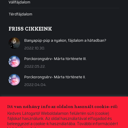
Vállfájdalom
Térdfájdalom
FRISS CIKKEINK
Banyapúp-púp a nyakon, fájdalom a hátadban?
2022.10.30.
Porckorongsérv- Márta története III.
2022.05.22.
Porckorongsérv- Márta története II.
2022.04.04.
Itt van néhány info az oldalon használt cookie-ról:
Kedves Látogató! Weboldalamon felületén süti (cookie)
fájlokat használunk. Az oldal használatával elfogadod és
beleegyezel a cookie-k használatába. További információért