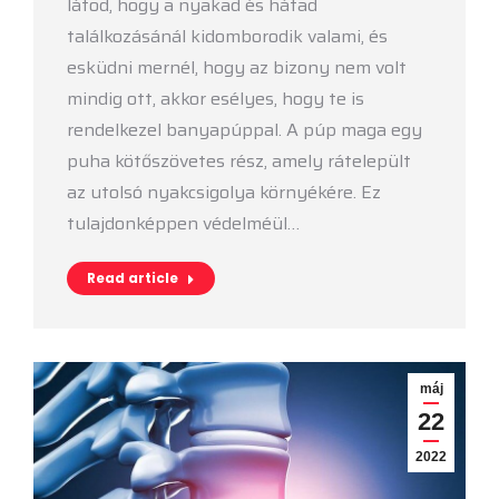
látod, hogy a nyakad és hátad
találkozásánál kidomborodik valami, és
esküdni mernél, hogy az bizony nem volt
mindig ott, akkor esélyes, hogy te is
rendelkezel banyapúppal. A púp maga egy
puha kötőszövetes rész, amely rátelepült
az utolsó nyakcsigolya környékére. Ez
tulajdonképpen védelméül…
Read article
máj
22
2022