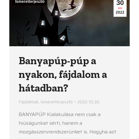
30
Ismeretterjesztő
2022
Banyapúp-púp a
nyakon, fájdalom a
hátadban?
Fájdalmak
,
Ismeretterjesztő
2022.10.30.
BANYAPÚP Kialakulása nem csak a
hiúságunkat sérti, hanem a
mozgásszervrendszerünket is. Hogyha azt