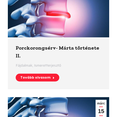
Porckorongsérv- Márta története
II.
Fájdalmak
,
Ismeretterjesztő
Tovább olvasom
márc
15