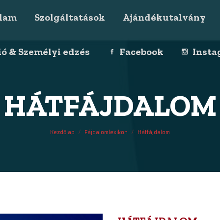
lam
Szolgáltatások
Ajándékutalvány
ió & Személyi edzés
Facebook
Inst
HÁTFÁJDALOM
You are here:
Kezdőlap
Fájdalomlexikon
Hátfájdalom