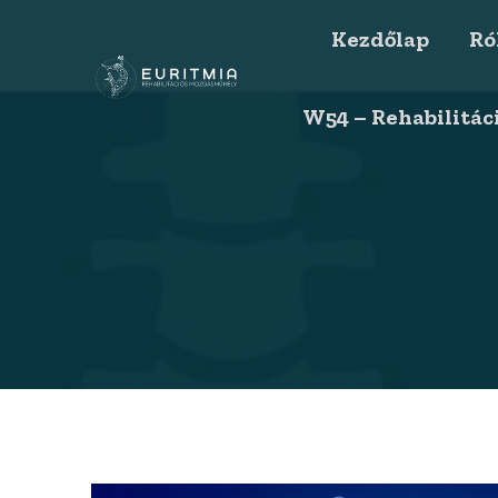
Kezdőlap
Ró
W54 – Rehabilitác