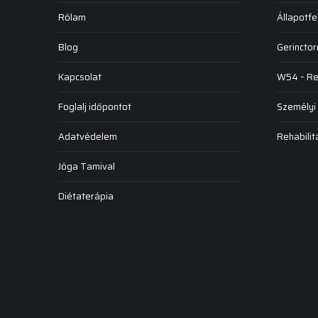
Rólam
Állapotf
Blog
Gerinctor
Kapcsolat
W54 – Reh
Foglalj időpontot
Személyi
Adatvédelem
Rehabilit
Jóga Tamival
Diétaterápia