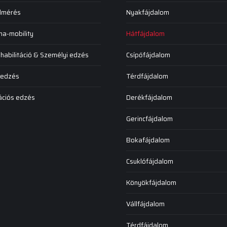
elmérés
Nyakfájdalom
na-mobility
Hátfájdalom
abilitáció & Személyi edzés
Csípőfájdalom
 edzés
Térdfájdalom
ációs edzés
Derékfájdalom
Gerincfájdalom
Bokafájdalom
Csuklófájdalom
Könyökfájdalom
Vállfájdalom
Térdfájdalom