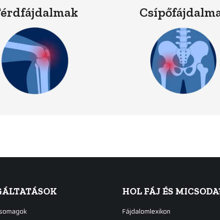
érdfájdalmak
Csípőfájdalm
GÁLTATÁSOK
HOL FÁJ ÉS MICSODA
csomagok
Fájdalomlexikon