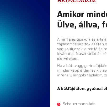
HÁTFÁJDALOM
Amikor mind
Ülve, állva, 
A hátfájás gyakori, és álta
fájdalomcsillapítók esetén 
vagy súlyosak, a hátfájás 
kívánatos frusztrációt és 
életvitelben.
Ha a hát- vagy gerincfájdal
mindenképp érdemes kivizsg
intenzív, lángoló fájdalom,
A hátfájdalom gyakori o
Scheuermann-kór