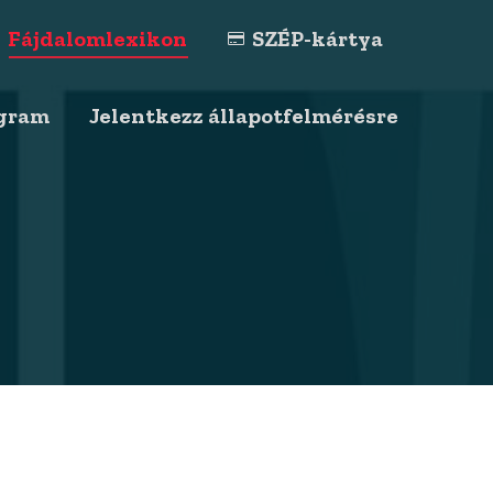
Fájdalomlexikon
SZÉP-kártya
agram
Jelentkezz állapotfelmérésre