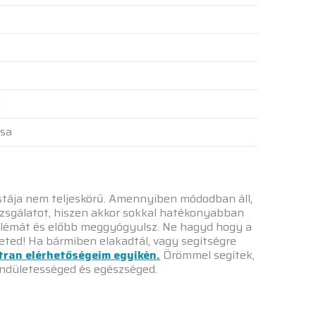
d
ása
listája nem teljeskörű. Amennyiben módodban áll,
izsgálatot, hiszen akkor sokkal hatékonyabban
oblémát és előbb meggyógyulsz. Ne hagyd hogy a
eted! Ha bármiben elakadtál, vagy segítségre
tran elérhetőségeim egyikén.
Örömmel segítek,
endületességed és egészséged.