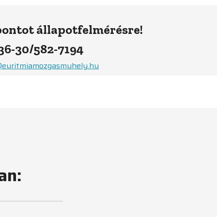
pontot állapotfelmérésre!
36-30/582-7194
@euritmiamozgasmuhely.hu
an: