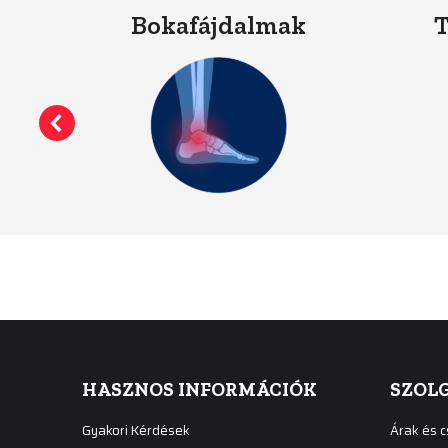
k
Bokafájdalmak
T
HASZNOS INFORMÁCIÓK
SZOL
Gyakori Kérdések
Árak és 