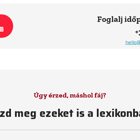
Foglalj idő
+
hello
Úgy érzed, máshol fáj?
zd meg ezeket is a lexikonb