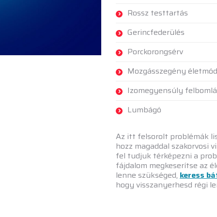
Rossz testtartás
Gerincfederülés
Porckorongsérv
Mozgásszegény életmó
Izomegyensúly felboml
Lumbágó
Az itt felsorolt problémák 
hozz magaddal szakorvosi v
fel tudjuk térképezni a pr
fájdalom megkeserítse az él
lenne szükséged,
keress bá
hogy visszanyerhesd régi l