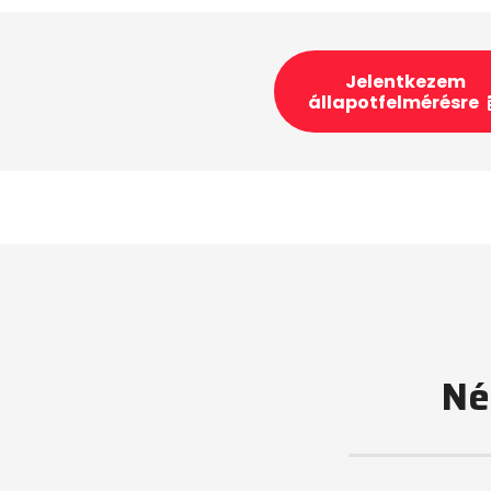
Jelentkezem
állapotfelmérésre
Né