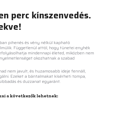
en perc kínszenvedés.
fekve!
lában pihenés és vény nélkül kapható
elmúlik. Függetlenül attól, hogy tünetei enyhék
befolyásolhatja mindennapi életed, miközben nem
kényelmetlenséget okozhatnak a szabad
mad nem javult, és huzamosabb ideje fennáll,
álni. Ezeket a bántalmakat kísérheti tompa,
 zsibbadás és duzzanat egyaránt.
kai a következők lehetnek: