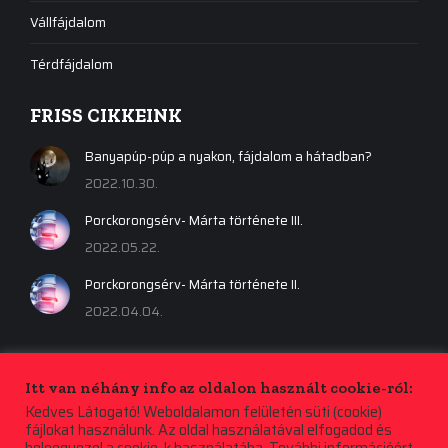
Vállfájdalom
Térdfájdalom
FRISS CIKKEINK
Banyapúp-púp a nyakon, fájdalom a hátadban?
2022.10.30.
Porckorongsérv- Márta története III.
2022.05.22.
Porckorongsérv- Márta története II.
2022.04.04.
Itt van néhány info az oldalon használt cookie-ról:
Kedves Látogató! Weboldalamon felületén süti (cookie)
fájlokat használunk. Az oldal használatával elfogadod és
beleegyezel a cookie-k használatába. További információért