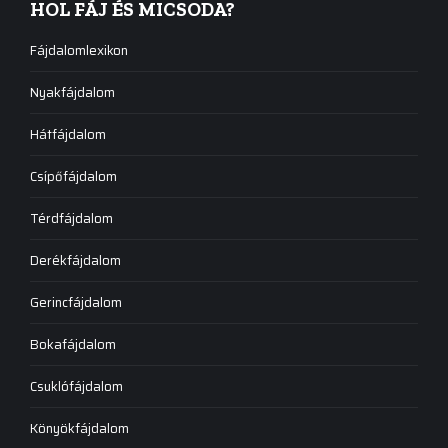
HOL FÁJ ÉS MICSODA?
Fájdalomlexikon
Nyakfájdalom
Hátfájdalom
Csípőfájdalom
Térdfájdalom
Derékfájdalom
Gerincfájdalom
Bokafájdalom
Csuklófájdalom
Könyökfájdalom