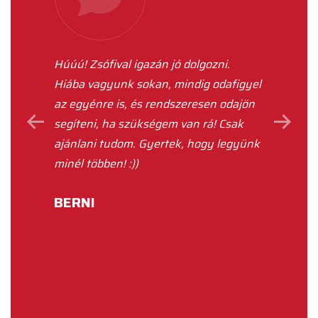
en
Húúú! Zsófival igazán jó dolgozni.
Csopo
zelési
Hiába vagyunk sokan, mindig odafigyel
megny
 sokkal
az egyénre is, és rendszeresen odajön
beroz
a
segíteni, ha szükségem van rá! Csak
rends
 után
ajánlani tudom. Gyertek, hogy legyünk
visele
minél többen! :))
időt s
minde
BERNI
VIRÁ