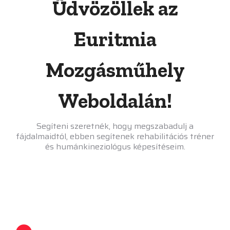
Üdvözöllek az
Euritmia
Mozgásműhely
Weboldalán!
Segíteni szeretnék, hogy megszabadulj a
fájdalmaidtól, ebben segítenek rehabilitációs tréner
és humánkineziológus képesítéseim.