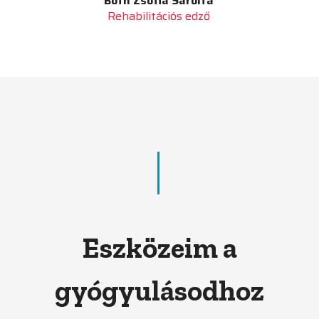
Both Zsófia Sarolta
Rehabilitációs edző
Eszközeim a
gyógyulásodhoz