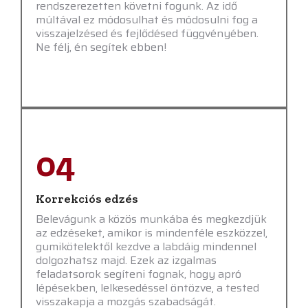
rendszerezetten követni fogunk. Az idő
múltával ez módosulhat és módosulni fog a
visszajelzésed és fejlődésed függvényében.
Ne félj, én segítek ebben!
04
Korrekciós edzés
Belevágunk a közös munkába és megkezdjük
az edzéseket, amikor is mindenféle eszközzel,
gumikötelektől kezdve a labdáig mindennel
dolgozhatsz majd. Ezek az izgalmas
feladatsorok segíteni fognak, hogy apró
lépésekben, lelkesedéssel öntözve, a tested
visszakapja a mozgás szabadságát.