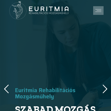
Euritmia Rehabilitációs
Mozgásműhely
SZABAD MOZGÁS,