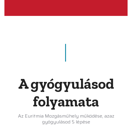
A gyógyulásod
folyamata
Az Euritmia Mozgásműhely működése, azaz
gyógyulásod 5 lépése