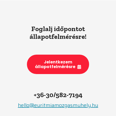
Foglalj időpontot
állapotfelmérésre!
Jelentkezem
állapotfelmérésre
+36-30/582-7194
hello@euritmiamozgasmuhely.hu