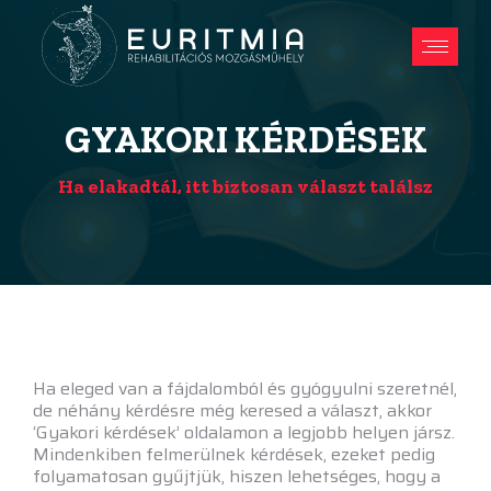
GYAKORI KÉRDÉSEK
Ha elakadtál, itt biztosan választ találsz
Ha eleged van a fájdalomból és gyógyulni szeretnél,
de néhány kérdésre még keresed a választ, akkor
‘Gyakori kérdések’ oldalamon a legjobb helyen jársz.
Mindenkiben felmerülnek kérdések, ezeket pedig
folyamatosan gyűjtjük, hiszen lehetséges, hogy a