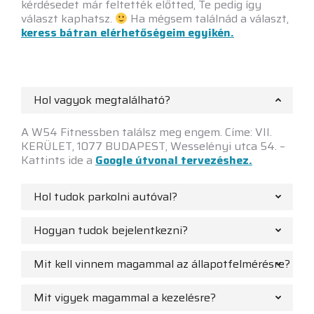
kérdésedet már feltették előtted, Te pedig így
választ kaphatsz.
Ha mégsem találnád a választ,
keress bátran elérhetőségeim egyikén.
Hol vagyok megtalálható?
A W54 Fitnessben találsz meg engem. Címe: VII.
KERÜLET, 1077 BUDAPEST, Wesselényi utca 54. –
Kattints ide a
Google útvonal tervezéshez.
Hol tudok parkolni autóval?
Hogyan tudok bejelentkezni?
Mit kell vinnem magammal az állapotfelmérésre?
Mit vigyek magammal a kezelésre?