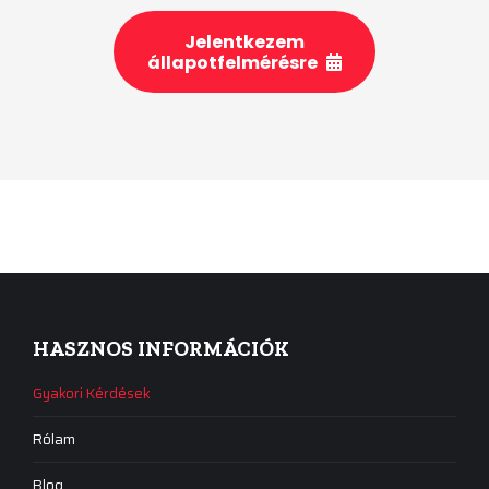
Jelentkezem
állapotfelmérésre
HASZNOS INFORMÁCIÓK
Gyakori Kérdések
Rólam
Blog