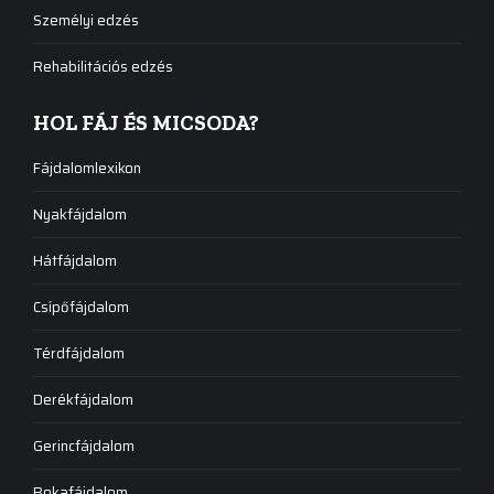
Személyi edzés
Rehabilitációs edzés
HOL FÁJ ÉS MICSODA?
Fájdalomlexikon
Nyakfájdalom
Hátfájdalom
Csípőfájdalom
Térdfájdalom
Derékfájdalom
Gerincfájdalom
Bokafájdalom