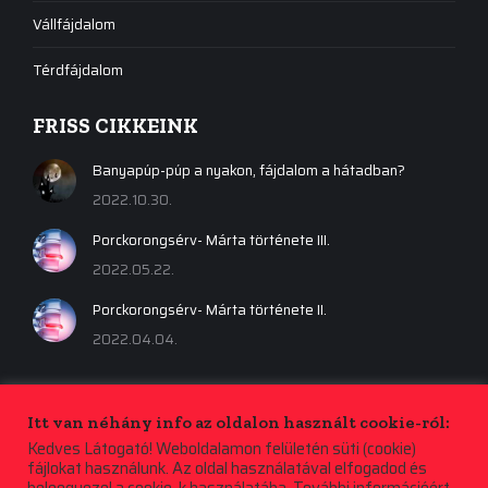
Vállfájdalom
Térdfájdalom
FRISS CIKKEINK
Banyapúp-púp a nyakon, fájdalom a hátadban?
2022.10.30.
Porckorongsérv- Márta története III.
2022.05.22.
Porckorongsérv- Márta története II.
2022.04.04.
Itt van néhány info az oldalon használt cookie-ról:
Kedves Látogató! Weboldalamon felületén süti (cookie)
fájlokat használunk. Az oldal használatával elfogadod és
beleegyezel a cookie-k használatába. További információért