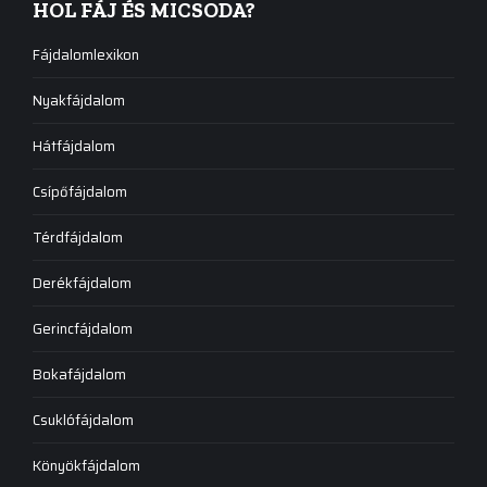
HOL FÁJ ÉS MICSODA?
Fájdalomlexikon
Nyakfájdalom
Hátfájdalom
Csípőfájdalom
Térdfájdalom
Derékfájdalom
Gerincfájdalom
Bokafájdalom
Csuklófájdalom
Könyökfájdalom