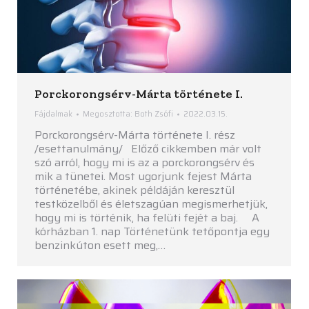
Porckorongsérv-Márta története I.
Fájdalmak
Megosztotta:
Both Zsófi
2022.03.15.
Porckorongsérv-Márta története I. rész
/esettanulmány/ Előző cikkemben már volt
szó arról, hogy mi is az a porckorongsérv és
mik a tünetei. Most ugorjunk fejest Márta
történetébe, akinek példáján keresztül
testközelből és életszagúan megismerhetjük,
hogy mi is történik, ha felüti fejét a baj. A
kórházban 1. nap Történetünk tetőpontja egy
benzinkúton esett meg,…