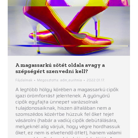
A magassarkú sötét oldala avagy a
szépségért szenvedni kell?
Fájdalmak
Megosztotta:
adm_euritmia
2022.01.17.
A legtöbb hölgy körében a magassarkú cipők
igazi örömforrást jelentenek. A gyönyörű
cipők egyfajta ünnepet varázsolnak
tulajdonosaiknak, hiszen általában nem a
szomszédos közértbe húzzuk fel őket tejet
vásárolni (habár a vadiúj cipők debütálására,
melyeknél alig várjuk, hogy végre hordhassuk
őket, ez nem is elvetendő ötlet), hanem valami