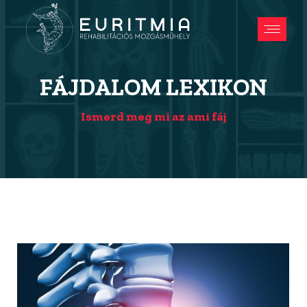
FÁJDALOM LEXIKON
Ismerd meg mi az ami fáj