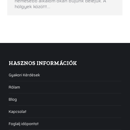
nemesebb alkalom okán bújunk beléjük. A
hölgyek között…
HASZNOS INFORMÁCIÓK
Gyakori Kérdések
Rólam
Blog
Kapcsolat
Foglalj időpontot