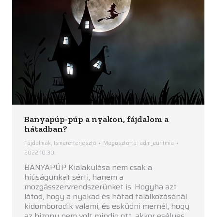
Banyapúp-púp a nyakon, fájdalom a
hátadban?
Fájdalmak
,
Ismeretterjesztő
Megosztotta:
adm_euritmia
2022.10.30.
BANYAPÚP Kialakulása nem csak a
hiúságunkat sérti, hanem a
mozgásszervrendszerünket is. Hogyha azt
látod, hogy a nyakad és hátad találkozásánál
kidomborodik valami, és esküdni mernél, hogy
az bizony nem volt mindig ott, akkor esélyes,