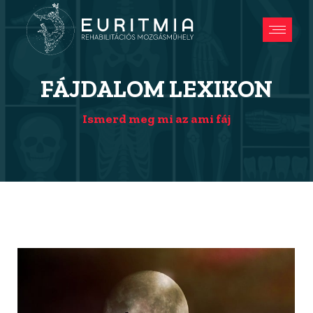
FÁJDALOM LEXIKON
Ismerd meg mi az ami fáj