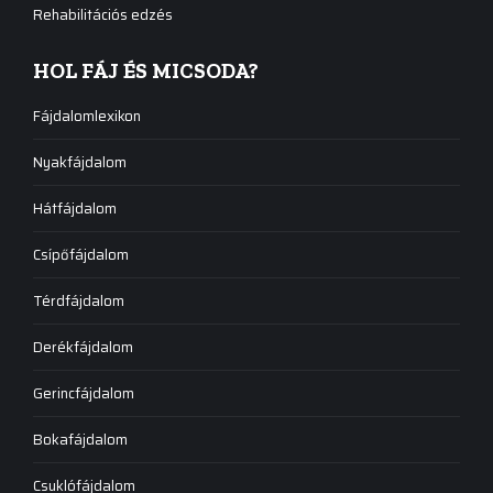
Rehabilitációs edzés
HOL FÁJ ÉS MICSODA?
Fájdalomlexikon
Nyakfájdalom
Hátfájdalom
Csípőfájdalom
Térdfájdalom
Derékfájdalom
Gerincfájdalom
Bokafájdalom
Csuklófájdalom