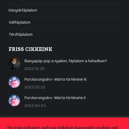
Könyökfájdalom
Vállfájdalom
Térdfájdalom
FRISS CIKKEINK
Banyapúp-púp a nyakon, fájdalom a hátadban?
2022.10.30.
Porckorongsérv- Márta története III.
2022.05.22.
Porckorongsérv- Márta története II.
2022.04.04.
Itt van néhány info az oldalon használt cookie-ról: