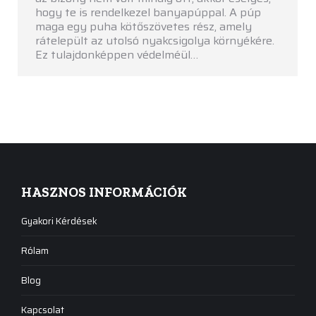
hogy te is rendelkezel banyapúppal. A púp
maga egy puha kötőszövetes rész, amely
rátelepült az utolsó nyakcsigolya környékére.
Ez tulajdonképpen védelméül…
HASZNOS INFORMÁCIÓK
Gyakori Kérdések
Rólam
Blog
Kapcsolat