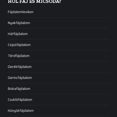
HOL FÁJ ÉS MICSODA?
Fájdalomlexikon
Nyakfájdalom
Hátfájdalom
Csípőfájdalom
Térdfájdalom
Derékfájdalom
Gerincfájdalom
Bokafájdalom
Csuklófájdalom
Könyökfájdalom