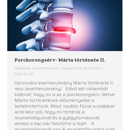
Porckorongsérv- Márta története II.
Fájdalmak
,
Ismeretterjesztő
Megosztotta:
Both Zsófi
2022.04.04.
Gerincsérv esettanulmány Márta története II.
rész /esettanulmány/ Előző két cikkemből
kiderült, hogy mi is az a porckorongsérv, illetve
Márta történetének előzményeibe is
betekintettünk. Most tovább fűzve a szálakat
arról lesz szó, hogy mi történik a
reumatológusnál és a gyógytornásznál,
amikor a baj már felütötte a fejét. A
reumatológusnál nap A reumatológushoz csak