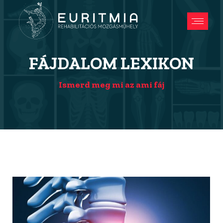
FÁJDALOM LEXIKON
Ismerd meg mi az ami fáj