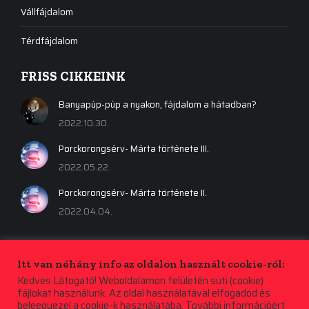
Vállfájdalom
Térdfájdalom
FRISS CIKKEINK
Banyapúp-púp a nyakon, fájdalom a hátadban?
2022.10.30.
Porckorongsérv- Márta története III.
2022.05.22.
Porckorongsérv- Márta története II.
2022.04.04.
Itt van néhány info az oldalon használt cookie-ról:
Kedves Látogató! Weboldalamon felületén süti (cookie)
fájlokat használunk. Az oldal használatával elfogadod és
beleegyezel a cookie-k használatába. További információért