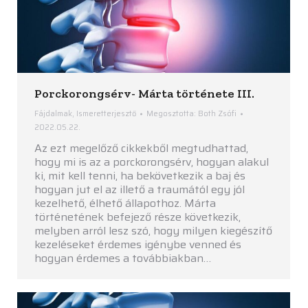
Porckorongsérv- Márta története III.
Fájdalmak
,
Ismeretterjesztő
Megosztotta:
Both Zsófi
2022.05.22.
Az ezt megelőző cikkekből megtudhattad,
hogy mi is az a porckorongsérv, hogyan alakul
ki, mit kell tenni, ha bekövetkezik a baj és
hogyan jut el az illető a traumától egy jól
kezelhető, élhető állapothoz. Márta
történetének befejező része következik,
melyben arról lesz szó, hogy milyen kiegészítő
kezeléseket érdemes igénybe venned és
hogyan érdemes a továbbiakban…