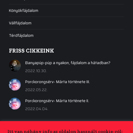
Könyökfájdalom
Vállfájdalom
Térdfájdalom
FRISS CIKKEINK
Banyapúp-púp a nyakon, fájdalom a hátadban?
2022.10.30.
Porckorongsérv- Márta története III.
2022.05.22.
Porckorongsérv- Márta története II.
2022.04.04.
Itt van néhány info az oldalon használt cookie-ról: