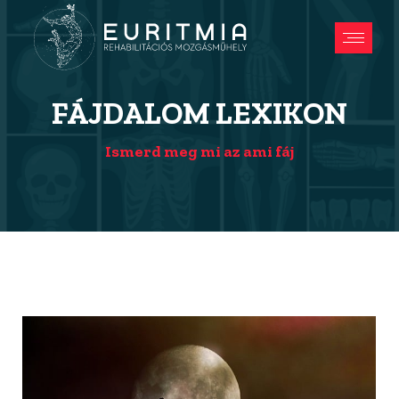
FÁJDALOM LEXIKON
Ismerd meg mi az ami fáj