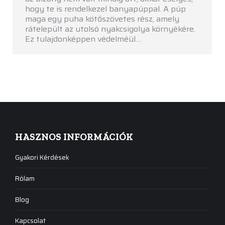
hogy te is rendelkezel banyapúppal. A púp
maga egy puha kötőszövetes rész, amely
rátelepült az utolsó nyakcsigolya környékére.
Ez tulajdonképpen védelméül…
HASZNOS INFORMÁCIÓK
Gyakori Kérdések
Rólam
Blog
Kapcsolat