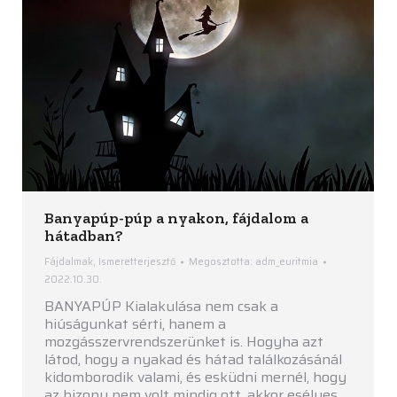
Banyapúp-púp a nyakon, fájdalom a
hátadban?
Fájdalmak
,
Ismeretterjesztő
Megosztotta:
adm_euritmia
2022.10.30.
BANYAPÚP Kialakulása nem csak a
hiúságunkat sérti, hanem a
mozgásszervrendszerünket is. Hogyha azt
látod, hogy a nyakad és hátad találkozásánál
kidomborodik valami, és esküdni mernél, hogy
az bizony nem volt mindig ott, akkor esélyes,