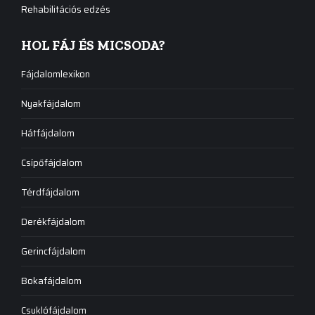
Rehabilitációs edzés
HOL FÁJ ÉS MICSODA?
Fájdalomlexikon
Nyakfájdalom
Hátfájdalom
Csípőfájdalom
Térdfájdalom
Derékfájdalom
Gerincfájdalom
Bokafájdalom
Csuklófájdalom