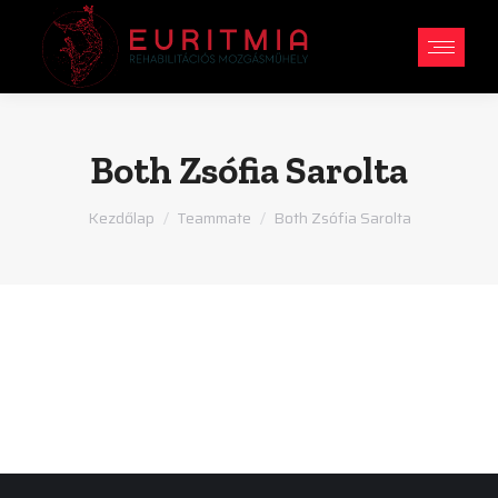
Both Zsófia Sarolta
You are here:
Kezdőlap
Teammate
Both Zsófia Sarolta