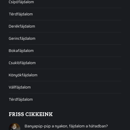
Csípőfájdalom
Térdfájdalom
Derékfájdalom
Gerincfájdalom
Bokafájdalom
Csuklófájdalom
Könyökfájdalom
Vállfájdalom
Térdfájdalom
FRISS CIKKEINK
Banyapúp-púp a nyakon, fájdalom a hátadban?