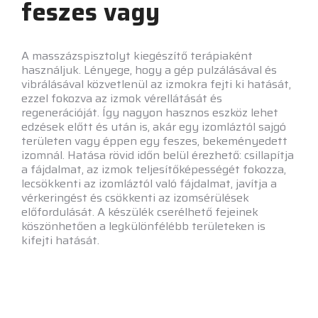
feszes vagy
A masszázspisztolyt kiegészítő terápiaként
használjuk. Lényege, hogy a gép pulzálásával és
vibrálásával közvetlenül az izmokra fejti ki hatását,
ezzel fokozva az izmok vérellátását és
regenerációját. Így nagyon hasznos eszköz lehet
edzések előtt és után is, akár egy izomláztól sajgó
területen vagy éppen egy feszes, bekeményedett
izomnál. Hatása rövid időn belül érezhető: csillapítja
a fájdalmat, az izmok teljesítőképességét fokozza,
lecsökkenti az izomláztól való fájdalmat, javítja a
vérkeringést és csökkenti az izomsérülések
előfordulását. A készülék cserélhető fejeinek
köszönhetően a legkülönfélébb területeken is
kifejti hatását.