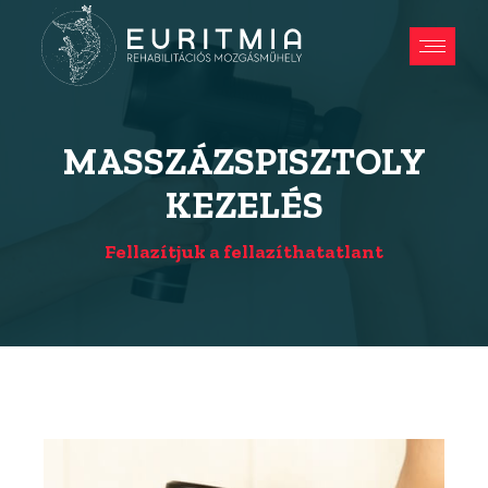
MASSZÁZSPISZTOLY
KEZELÉS
Fellazítjuk a fellazíthatatlant